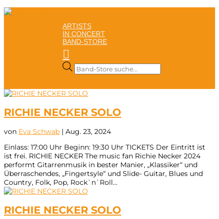
ARTISTS
IN CONCERT
BAND-STORE

Products
search
RICHIE NECKER SOLO
von
Eva Schwab
|
Aug. 23, 2024
Einlass: 17:00 Uhr Beginn: 19:30 Uhr TICKETS Der Eintritt ist
ist frei. RICHIE NECKER The music fan Richie Necker 2024
performt Gitarrenmusik in bester Manier, „Klassiker“ und
Überraschendes, „Fingertsyle“ und Slide- Guitar, Blues und
Country, Folk, Pop, Rock`n`Roll...
RICHIE NECKER SOLO