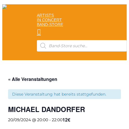
ARTISTS
IN CONCERT
BAND-STORE

Products
search
« Alle Veranstaltungen
Diese Veranstaltung hat bereits stattgefunden.
MICHAEL DANDORFER
12€
20/09/2024 @ 20:00
-
22:00