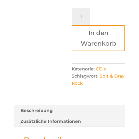
Spit
&
Dray
In den
Rock
-
Warenkorb
Liebe
in
Zeiten
der
Kategorie:
CD's

Plage
Schlagwort:
Spit & Dray
Pt.2
Rock
oducts
-
arch
CD
Menge
Beschreibung
Zusätzliche Informationen