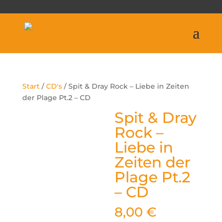
Start
/
CD's
/ Spit & Dray Rock – Liebe in Zeiten
der Plage Pt.2 – CD
Spit & Dray
Rock –
Liebe in
Zeiten der
Plage Pt.2
– CD
8,00
€