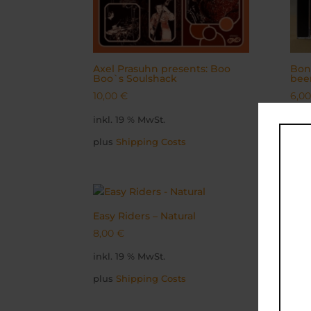
Axel Prasuhn presents: Boo
Bon
Boo`s Soulshack
bee
10,00
€
6,0
inkl. 19 % MwSt.
inkl
plus
Shipping Costs
plu
Easy Riders – Natural
Gran
8,00
€
The
inkl. 19 % MwSt.
15,
plus
Shipping Costs
inkl
plu