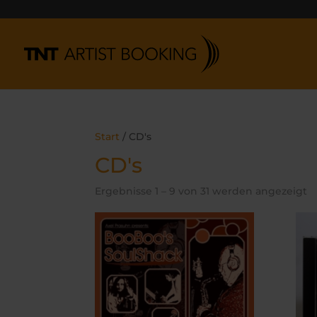
Start
/ CD's
CD's
Ergebnisse 1 – 9 von 31 werden angezeigt