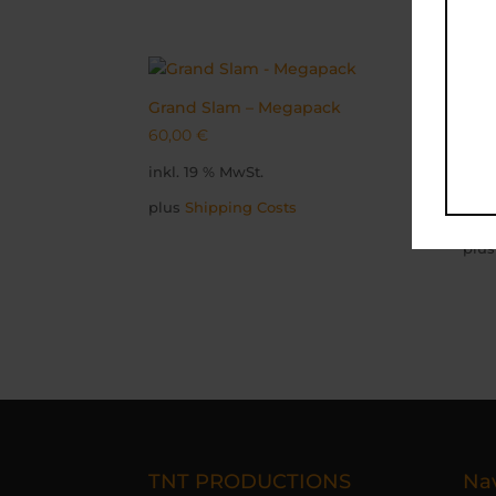
Grand Slam – Megapack
Gra
60,00
€
Swi
inkl. 19 % MwSt.
10,
plus
Shipping Costs
inkl
plu
TNT PRODUCTIONS
Nav