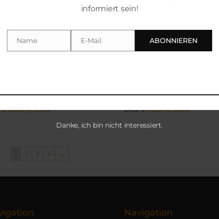
informiert sein!
Name
E-Mail
ABONNIEREN
Name
Email
nd Slam – New Crack
Grand Slam – Sounds of F
ng
Revue
00
€
10,00
€
. 19 % MwSt.
inkl. 19 % MwSt.
s
Shipping Costs
plus
Shipping Costs
Danke, ich bin nicht interessiert.
1
2
3
4
→
igation
Navigation