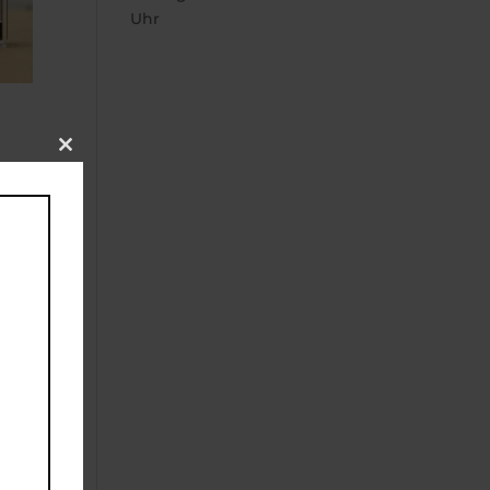
Uhr
Close
this
module
r