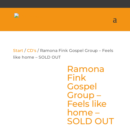
Start
/
CD's
/ Ramona Fink Gospel Group – Feels
like home – SOLD OUT
Ramona
Fink
Gospel
Group –
Feels like
home –
SOLD OUT