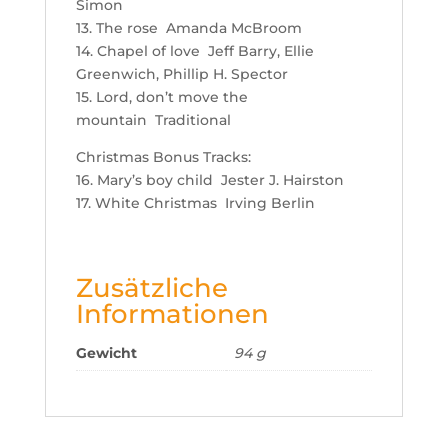
Simon
13. The rose Amanda McBroom
14. Chapel of love Jeff Barry, Ellie
Greenwich, Phillip H. Spector
15. Lord, don’t move the
mountain Traditional
Christmas Bonus Tracks:
16. Mary’s boy child Jester J. Hairston
17. White Christmas Irving Berlin

oducts
Zusätzliche
arch
Informationen
Gewicht
94 g