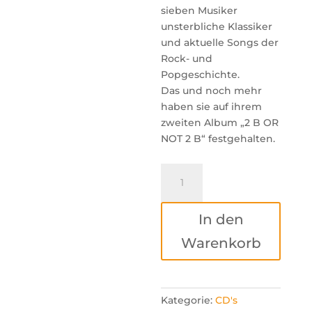
sieben Musiker
unsterbliche Klassiker
und aktuelle Songs der
Rock- und
Popgeschichte.
Das und noch mehr
haben sie auf ihrem
zweiten Album „2 B OR
NOT 2 B“ festgehalten.
Bourbon
-
2
In den
B
or
Warenkorb
not
2
B
Menge
Kategorie:
CD's