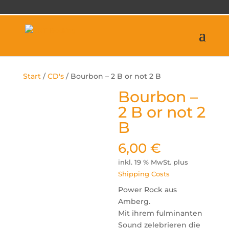
Start
/
CD's
/ Bourbon – 2 B or not 2 B
Bourbon –
2 B or not 2
B
6,00
€
inkl. 19 % MwSt.
plus
Shipping Costs
Power Rock aus
Amberg.
Mit ihrem fulminanten
Sound zelebrieren die