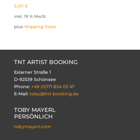
6,00
€
inkl. 19 % MwSt.
plus
Shipping Costs
TNT ARTIST BOOKING
Eslarner Straße 1
D-92539 Schönsee
Phone:
+49 (0)171 834 03 47
E-Mail:
toby@tnt-booking.de
TOBY MAYERL
PERSÖNLICH
tobymayerl.com