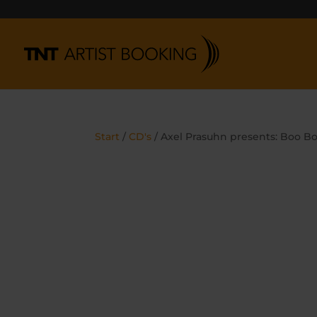
Start
/
CD's
/ Axel Prasuhn presents: Boo B