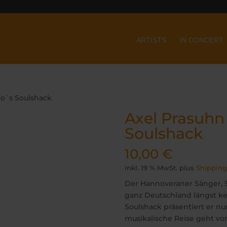
ARTISTS
IN CONCERT
oo`s Soulshack
Axel Prasuhn
Soulshack
10,00
€
inkl. 19 % MwSt.
plus
Shipping
Der Hannoveraner Sänger, Sa
ganz Deutschland längst k
Soulshack präsentiert er nu
musikalische Reise geht vo