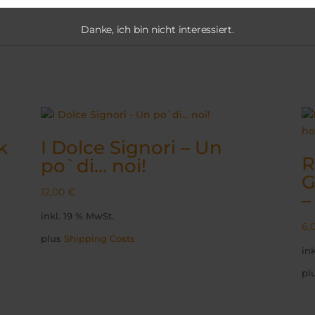
Danke, ich bin nicht interessiert.
k
I Dolce Signori – Un
R
po`di… noi!
G
12,00
€
–
inkl. 19 % MwSt.
6,
plus
Shipping Costs
in
pl