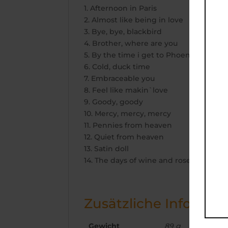
1. Afternoon in Paris
2. Almost like being in love
3. Bye, bye, blackbird
4. Brother, where are you
5. By the time i get to Phoenix
6. Cold, duck time
7. Embraceable you
8. Feel like makin`love
9. Goody, goody
10. Mercy, mercy, mercy
11. Pennies from heaven
12. Quiet from heaven
13. Satin doll
14. The days of wine and roses
Zusätzliche Informat
Gewicht
89 g