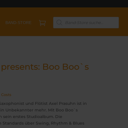
Products

BAND-STORE
search
 presents: Boo Boo`s
 Costs
xophonist und Flötist Axel Prasuhn ist in
ein Unbekannter mehr. Mit Boo Boo`s
n sein erstes Studioalbum. Die
n Standards über Swing, Rhythm & Blues