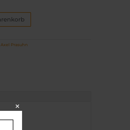
arenkorb
:
Axel Prasuhn
Close
this
module