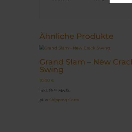
Ähnliche Produkte
Grand Slam – New Crac
Swing
10,00
€
inkl. 19 % MwSt.
plus
Shipping Costs