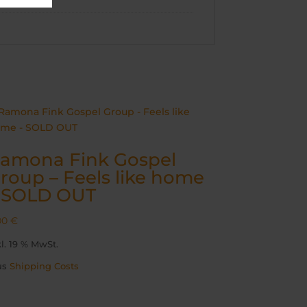
amona Fink Gospel
roup – Feels like home
 SOLD OUT
00
€
kl. 19 % MwSt.
us
Shipping Costs