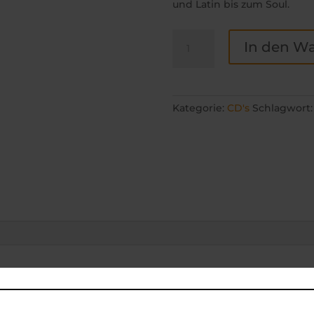
und Latin bis zum Soul.
Axel
In den W
Prasuhn
presents:
Boo
Boo`s
Kategorie:
CD's
Schlagwort
Soulshack
Menge