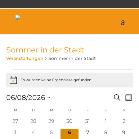
Sommer in der Stadt
Veranstaltungen
Sommer in der Stadt
Veranstaltungen
Es wurden keine Ergebnisse gefunden.
Hinweis
Veran
Ve
06/08/2026
Suche
Mona
An
Suche
Datum
Na
Kalender
M
MONTAG
D
DIENSTAG
M
MITTWOCH
D
DONNERSTAG
F
FREITAG
S
SAMSTAG
und
S
SONNT
wählen.
von
Ansich
0
0
0
0
0
0
0
27
28
29
30
31
1
2
Veranstaltungen
Naviga
Veranstaltungen
Veranstaltungen
Veranstaltungen
Veranstaltungen
Veranstaltungen
Veranstaltun
Verans
0
0
0
0
0
0
0
3
4
5
6
7
8
9