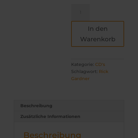
Rick
Gardner
-
In den
The
Gardner
Warenkorb
of
Funk
Menge
Kategorie:
CD's
Schlagwort:
Rick
Gardner
Beschreibung
Zusätzliche Informationen
Beschreibung