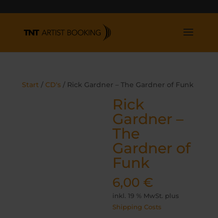
Start
/
CD's
/ Rick Gardner – The Gardner of Funk
Rick
Gardner –
The
Gardner of
Funk
6,00
€
inkl. 19 % MwSt.
plus
Shipping Costs