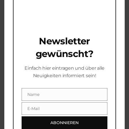
Informationen
Gewicht
94 g
Newsletter
gewünscht?
Ähnliche Produkte
Einfach hier eintragen und über alle
Neuigkeiten informiert sein!
Lingo Trade – ‚SWAMPLER‘

6,00
€
Name
Name
oducts
inkl. 19 % MwSt.
arch
plus
Shipping Costs
E-Mail
Email
ABONNIEREN