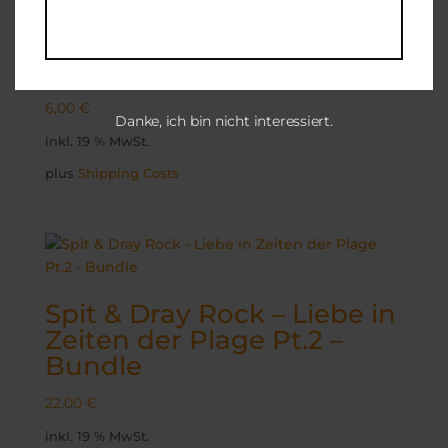
Rick Gardner – Aquatic
Reflections
6,00
€
Danke, ich bin nicht interessiert.
inkl. 19 % MwSt.
plus
Shipping Costs
Spit & Dray Rock – Liebe in
Zeiten der Plage Pt.2 –
Bundle
22,00
€
inkl. 19 % MwSt.