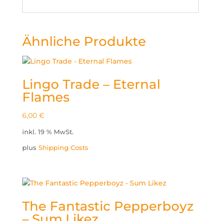
Ähnliche Produkte
Lingo Trade – Eternal
Flames

6,00
€
oducts
inkl. 19 % MwSt.
arch
plus
Shipping Costs
The Fantastic Pepperboyz
– Sum Likez