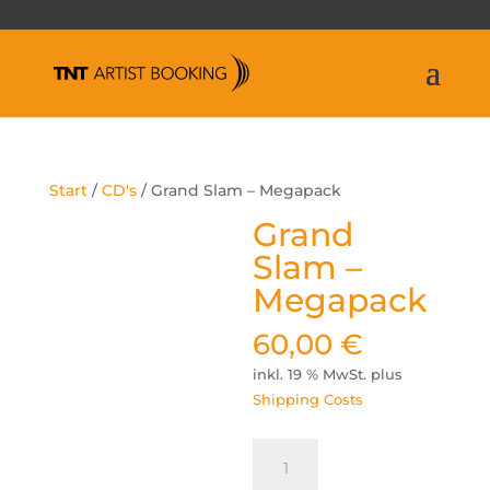
Start
/
CD's
/ Grand Slam – Megapack
Grand
Slam –
Megapack
60,00
€
inkl. 19 % MwSt.
plus
Shipping Costs
Grand
Slam