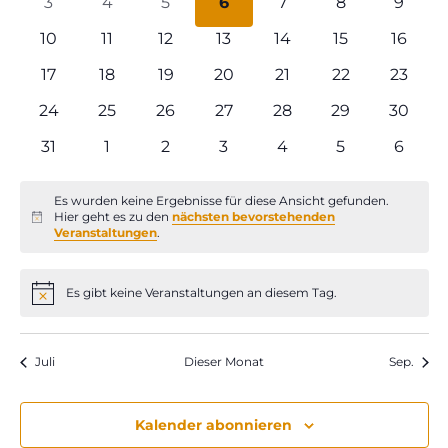
0
0
0
0
0
0
0
3
4
5
6
7
8
9
Veranstaltungen
Veranstaltungen
Veranstaltungen
Veranstaltungen
Veranstaltungen
Veranstaltun
Verans
0
0
0
0
0
0
0
10
11
12
13
14
15
16
Veranstaltungen
Veranstaltungen
Veranstaltungen
Veranstaltungen
Veranstaltungen
Veranstaltun
Verans
0
0
0
0
0
0
0
17
18
19
20
21
22
23
Veranstaltungen
Veranstaltungen
Veranstaltungen
Veranstaltungen
Veranstaltungen
Veranstaltung
Verans
0
0
0
0
0
0
0
24
25
26
27
28
29
30
Veranstaltungen
Veranstaltungen
Veranstaltungen
Veranstaltungen
Veranstaltungen
Veranstaltung
Verans
0
0
0
0
0
0
0
31
1
2
3
4
5
6
Veranstaltungen
Veranstaltungen
Veranstaltungen
Veranstaltungen
Veranstaltungen
Veranstaltun
Verans
Es wurden keine Ergebnisse für diese Ansicht gefunden.
Hier geht es zu den
nächsten bevorstehenden
Hinweis
Veranstaltungen
.
Es gibt keine Veranstaltungen an diesem Tag.
Hinweis
Juli
Dieser Monat
Sep.
Kalender abonnieren