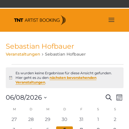
Sebastian Hofbauer
Veranstaltungen
Sebastian Hofbauer
Veranstaltungen
Es wurden keine Ergebnisse für diese Ansicht gefunden.
Hier geht es zu den
nächsten bevorstehenden
Hinweis
Veranstaltungen
.
Veran
Ve
06/08/2026
Suche
Mona
An
Suche
Datum
Na
Kalender
M
MONTAG
D
DIENSTAG
M
MITTWOCH
D
DONNERSTAG
F
FREITAG
S
SAMSTAG
und
S
SONNT
wählen.
von
Ansich
0
0
0
0
0
0
0
27
28
29
30
31
1
2
Veranstaltungen
Naviga
Veranstaltungen
Veranstaltungen
Veranstaltungen
Veranstaltungen
Veranstaltungen
Veranstaltun
Verans