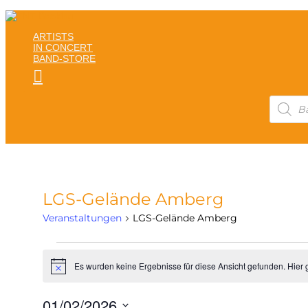
ARTISTS
IN CONCERT
BAND-STORE

Products
search
LGS-Gelände Amberg
Veranstaltungen
LGS-Gelände Amberg
Veranstaltungen
Es wurden keine Ergebnisse für diese Ansicht gefunden. Hier 
Hinweis
01/02/2026