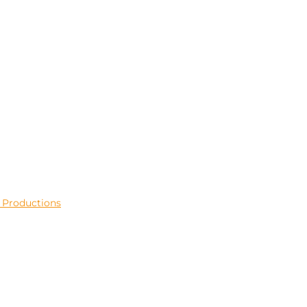
T Productions
Close
this