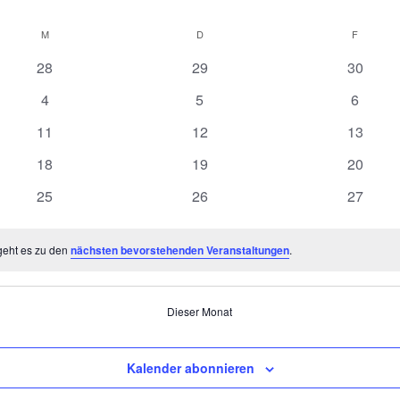
M
MITTWOCH
D
DONNERSTAG
F
FREITA
0
0
0
28
29
30
Veranstaltungen
Veranstaltungen
Veranst
0
0
0
4
5
6
Veranstaltungen
Veranstaltungen
Veranst
0
0
0
11
12
13
Veranstaltungen
Veranstaltungen
Veranst
0
0
0
18
19
20
Veranstaltungen
Veranstaltungen
Veranst
0
0
0
25
26
27
Veranstaltungen
Veranstaltungen
Veranst
geht es zu den
nächsten bevorstehenden Veranstaltungen
.
Dieser Monat
Kalender abonnieren