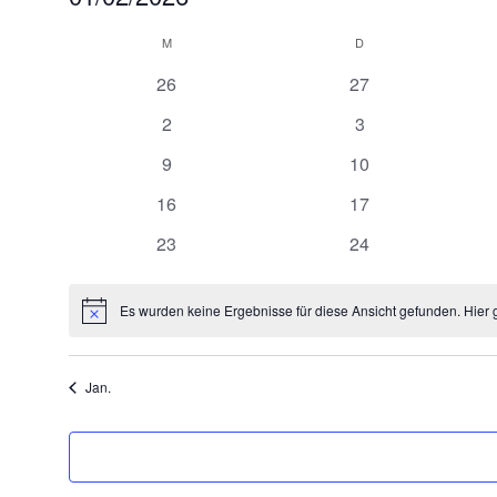
Datum
Kalender
wählen.
M
MONTAG
D
DIENSTAG
von
0
0
26
27
Veranstaltungen
Veranstaltungen
Veranstaltungen
0
0
2
3
Veranstaltungen
Veranstaltungen
0
0
9
10
Veranstaltungen
Veranstaltungen
0
0
16
17
Veranstaltungen
Veranstaltungen
0
0
23
24
Veranstaltungen
Veranstaltungen
Es wurden keine Ergebnisse für diese Ansicht gefunden. Hier 
Hinweis
Jan.