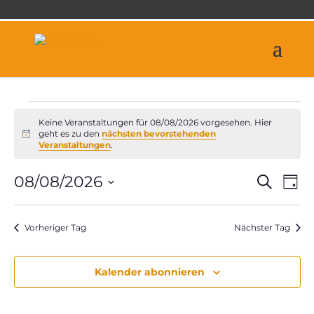
Veranstaltungen
Keine Veranstaltungen für 08/08/2026 vorgesehen. Hier
für
geht es zu den
nächsten bevorstehenden
Hinweis
Veranstaltungen
.
08/08/2026
Veran
Ve
08/08/2026
Suche
Tag
An
Suche
Datum
Na
und
wählen.
Vorheriger Tag
Nächster Tag
Ansich
Naviga
Kalender abonnieren