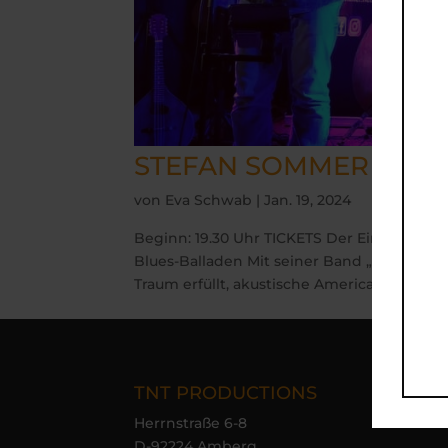
STEFAN SOMMER & TH
von
Eva Schwab
|
Jan. 19, 2024
Beginn: 19.30 Uhr TICKETS Der Eintritt i
Blues-Balladen Mit seiner Band „Stefan S
Traum erfüllt, akustische Americana,...
TNT PRODUCTIONS
Nav
Herrnstraße 6-8
H
D-92224 Amberg