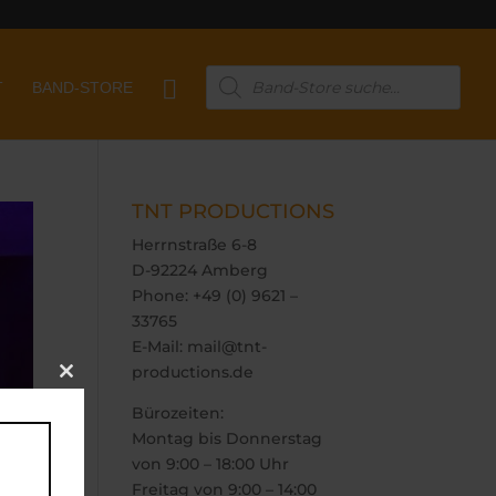
Products

T
BAND-STORE
search
TNT PRODUCTIONS
Herrnstraße 6-8
D-92224 Amberg
Phone: +49 (0) 9621 –
33765
E-Mail: mail@tnt-
productions.de
Close
this
Bürozeiten:
module
Montag bis Donnerstag
von 9:00 – 18:00 Uhr
Freitag von 9:00 – 14:00