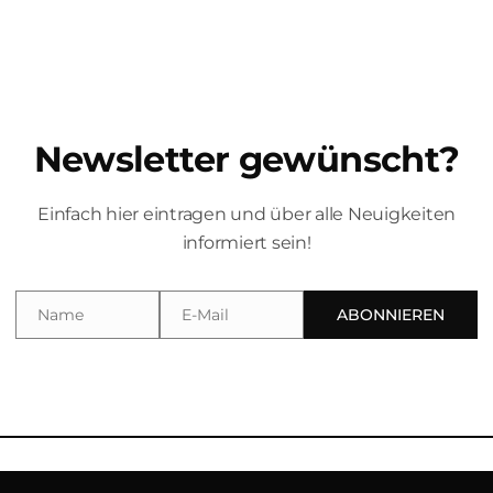
Newsletter gewünscht?
E SOUTHSIDE RAMBLERS
Einfach hier eintragen und über alle Neuigkeiten
informiert sein!
st frei. STEFAN SOMMER & THE SOUTHSIDE RAMBLERS akustische
ommer & The Southside Ramblers“ hat sich Stefan Sommer se
Name
E-Mail
ABONNIEREN
Name
Email
igation
Navigation
ome
Home