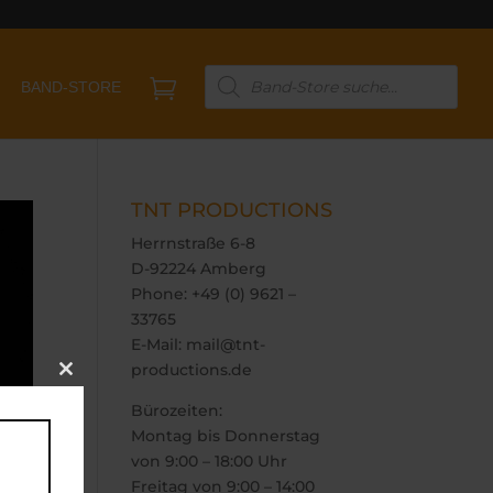
Products

BAND-STORE
search
TNT PRODUCTIONS
Herrnstraße 6-8
D-92224 Amberg
Phone: +49 (0) 9621 –
33765
E-Mail: mail@tnt-
productions.de
Close
this
Bürozeiten:
module
Montag bis Donnerstag
von 9:00 – 18:00 Uhr
Freitag von 9:00 – 14:00