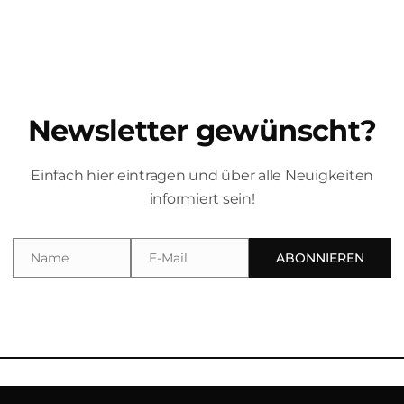
Newsletter gewünscht?
Einfach hier eintragen und über alle Neuigkeiten
informiert sein!
 VVK: 15 € Tickets gibt es im Atelier Teufelsbäck (Batteriegasse
lsbäck Website. JANA MÜLLER & ROMAN PODOSCHIK Ein
äuft ein ganz...
Name
E-Mail
ABONNIEREN
Name
Email
igation
Navigation
ome
Home