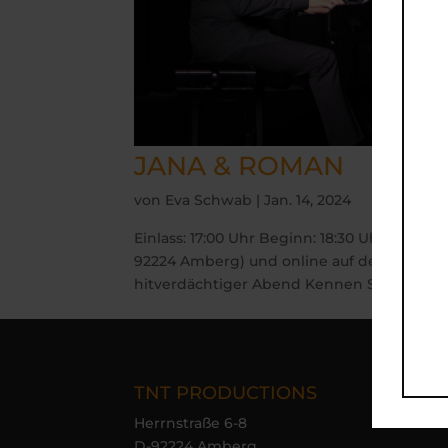
JANA & ROMAN
von
Eva Schwab
|
Jan. 14, 2024
Einlass: 17:00 Uhr Beginn: 18:30 Uhr TICKETS
92224 Amberg) und online auf der Teufe
hitverdächtiger Abend Kennen Sie das? Da l
TNT PRODUCTIONS
Nav
Herrnstraße 6-8
H
D-92224 Amberg