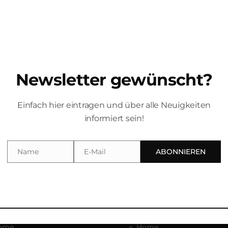
Newsletter gewünscht?
Einfach hier eintragen und über alle Neuigkeiten
informiert sein!
 VVK: 15 € Tickets gibt es im Atelier Teufelsbäck (Batteriegasse
bäck Website. RICHIE NECKER SOLO The music fan Richie Neck
r,...
Name
E-Mail
ABONNIEREN
Name
Email
Nächste Eintr
igation
Navigation
ome
Home