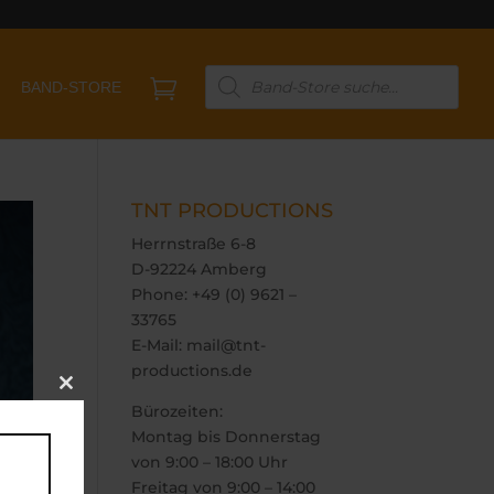
Products

BAND-STORE
search
TNT PRODUCTIONS
Herrnstraße 6-8
D-92224 Amberg
Phone: +49 (0) 9621 –
33765
E-Mail: mail@tnt-
productions.de
Close
Bürozeiten:
this
module
Montag bis Donnerstag
von 9:00 – 18:00 Uhr
Freitag von 9:00 – 14:00