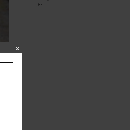
Uhr
Close
this
module
g)
na