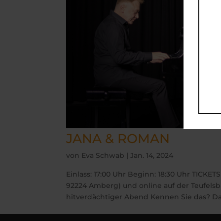
JANA & ROMAN
von
Eva Schwab
|
Jan. 14, 2024
Einlass: 17:00 Uhr Beginn: 18:30 Uhr TICKETS
92224 Amberg) und online auf der Teufe
hitverdächtiger Abend Kennen Sie das? Da l