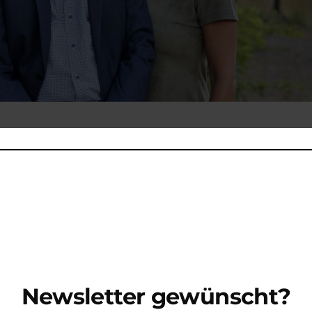
 gibt es im Atelier Teufelsbäck (Batteriegasse 1, 92224 Amber
DIANA & TOBY „Jazz, Pop und Soul im Adventsbiergarten“ Dia
Newsletter gewünscht?