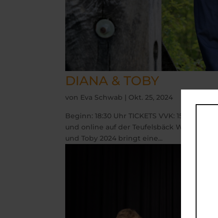
DIANA & TOBY
von
Eva Schwab
|
Okt. 25, 2024
Beginn: 18:30 Uhr TICKETS VVK: 15 € Tickets
und online auf der Teufelsbäck Website. 
und Toby 2024 bringt eine...