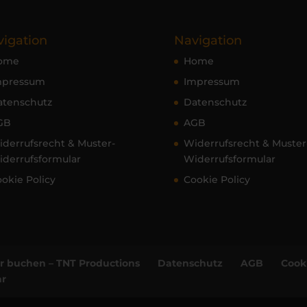
igation
Navigation
ome
Home
mpressum
Impressum
atenschutz
Datenschutz
GB
AGB
derrufsrecht & Muster-
Widerrufsrecht & Muster
derrufsformular
Widerrufsformular
okie Policy
Cookie Policy
er buchen – TNT Productions
Datenschutz
AGB
Cooki
ar