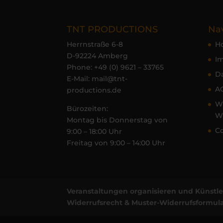
TNT PRODUCTIONS
Nav
Herrnstraße 6-8
H
D-92224 Amberg
I
Phone:
+49 (0) 9621 – 33765
D
E-Mail:
mail@tnt-
A
productions.de
Wi
Bürozeiten:
Wi
Montag bis Donnerstag von
Co
9:00 – 18:00 Uhr
Freitag von 9:00 – 14:00 Uhr
Veranstaltungen organisieren und Künstl
Widerrufsrecht & Muster-Widerrufsformul