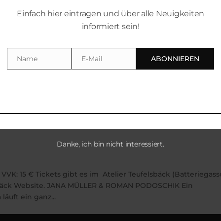
Einfach hier eintragen und über alle Neuigkeiten
informiert sein!
Name
E-Mail
ABONNIEREN
Name
Email
Danke, ich bin nicht interessiert.
 VVK: 15 € Tickets gibt es im Atelier Teufelsbäck (Batteriegasse
lsbäck Website. JANA MÜLLER & ROMAN PODOSCHIK Ein
äuft ein ganz...