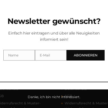
RBOYZ – ABSCHIEDS KONZERT
Newsletter gewünscht?
KETS Vorverkauf: 12,- | Abendkasse: 15,- Gedruckte Fan-Ticket
Einfach hier eintragen und über alle Neuigkeiten
 (Herrnstraße 6-8, Amberg), oder online Tickets kaufen bei:
informiert sein!
.
Name
E-Mail
ABONNIEREN
Name
Email
igation
Navigation
ome
Home
mpressum
Impressum
atenschutz
Datenschutz
GB
AGB
Danke, ich bin nicht interessiert.
derrufsrecht & Muster-
Widerrufsrecht & Muster