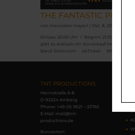
THE FANTASTIC PEPPE
von
mercedes mayerl
|
Okt. 8, 2024
Einlass: 20.00 Uhr I Beginn: 21.00 Uhr TIC
gibt es exklusiv im Vorverkauf im TNT-Büro
Band-Store.com okTicket NT-Ticket ..
TNT PRODUCTIONS
Nav
Herrnstraße 6-8
H
D-92224 Amberg
I
Phone:
+49 (0) 9621 – 33765
D
E-Mail:
mail@tnt-
A
productions.de
Wi
Bürozeiten: