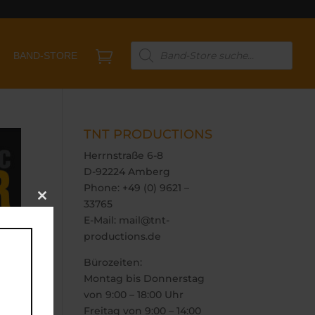
Products

BAND-STORE
search
TNT PRODUCTIONS
Herrnstraße 6-8
D-92224 Amberg
Phone: +49 (0) 9621 –
33765
Close
this
E-Mail: mail@tnt-
module
productions.de
Bürozeiten:
Montag bis Donnerstag
von 9:00 – 18:00 Uhr
Freitag von 9:00 – 14:00