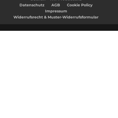
Datenschutz
AGB
Cookie Policy
Impressum
Widerrufsrecht & Muster-Widerrufsformular
Clos
this
mod
Newsletter
gewünscht?