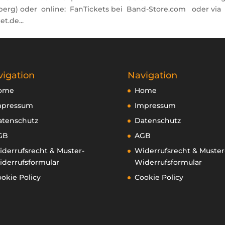
mberg) oder online: FanTickets bei Band-Store.com oder via
t.de...
igation
Navigation
ome
Home
mpressum
Impressum
atenschutz
Datenschutz
GB
AGB
derrufsrecht & Muster-
Widerrufsrecht & Muster
derrufsformular
Widerrufsformular
okie Policy
Cookie Policy