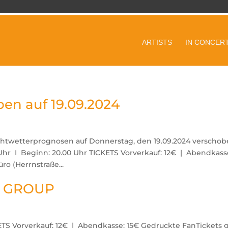
ARTISTS
IN CONCER
n auf 19.09.2024
htwetterprognosen auf Donnerstag, den 19.09.2024 verschob
0 Uhr I Beginn: 20.00 Uhr TICKETS Vorverkauf: 12€ | Abendkass
ro (Herrnstraße...
L GROUP
KETS Vorverkauf: 12€ | Abendkasse: 15€ Gedruckte FanTickets 