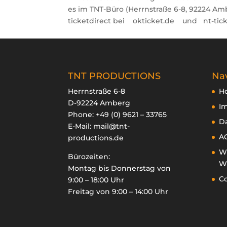
es im TNT-Büro (Herrnstraße 6-8, 92224 A
ticketdirect bei okticket.de und nt-ticke
TNT PRODUCTIONS
Nav
Herrnstraße 6-8
H
D-92224 Amberg
I
Phone:
+49 (0) 9621 – 33765
D
E-Mail:
mail@tnt-
A
productions.de
Wi
Bürozeiten:
Wi
Montag bis Donnerstag von
Co
9:00 – 18:00 Uhr
Freitag von 9:00 – 14:00 Uhr