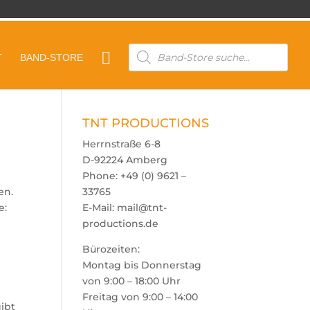
Products

T
BAND-STORE
search
TNT PRODUCTIONS
Herrnstraße 6-8
D-92224 Amberg
Phone: +49 (0) 9621 –
en.
33765
e:
E-Mail: mail@tnt-
productions.de
Bürozeiten:
Montag bis Donnerstag
von 9:00 – 18:00 Uhr
Freitag von 9:00 – 14:00
gibt