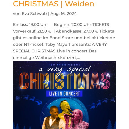
CHRISTMAS | Weiden
von
Eva Schwab
|
Aug. 16, 2024
Einlass: 19:00 Uhr | Beginn: 20:00 Uhr TICKETS
Vorverkauf: 21,50 € | Abendkasse: 27,00 € Tickets
gibt es online im Band Store und bei okticket.de
oder NT-Ticket. Toby Mayerl presents: A VERY
SPECIAL CHRISTMAS Live in concert Das

einmalige Weihnachtskonzert,...
oducts
arch