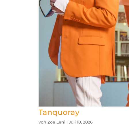
Tanquoray
von
Zoe Leni
|
Juli 10, 2026