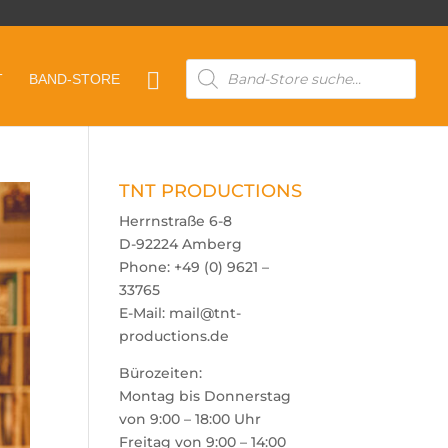
Products

T
BAND-STORE
search
TNT PRODUCTIONS
Herrnstraße 6-8
D-92224 Amberg
Phone: +49 (0) 9621 –
33765
E-Mail: mail@tnt-
productions.de
Bürozeiten:
Montag bis Donnerstag
von 9:00 – 18:00 Uhr
Freitag von 9:00 – 14:00