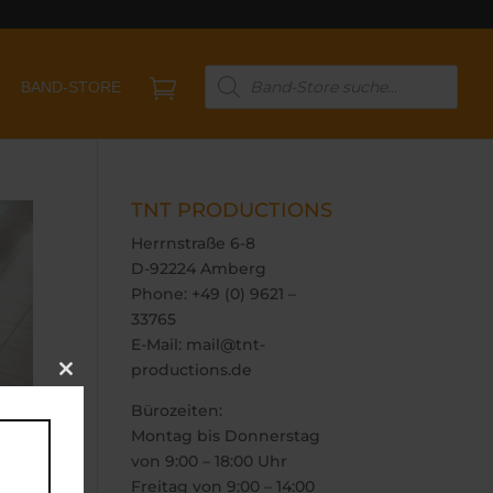
Products

BAND-STORE
search
TNT PRODUCTIONS
Herrnstraße 6-8
D-92224 Amberg
Phone: +49 (0) 9621 –
33765
E-Mail: mail@tnt-
productions.de
Close
this
Bürozeiten:
module
Montag bis Donnerstag
von 9:00 – 18:00 Uhr
Freitag von 9:00 – 14:00