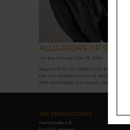
ALLIGATORS OF SWIN
von
Eva Schwab
|
Jan. 19, 2024
Beginn: 19:30 Uhr TICKETS Der Eintritt ist
Das Trio Alligators of Swing verbindet die
Kraft des Boogie. Die Songs – liebevoll arran
TNT PRODUCTIONS
Nav
Herrnstraße 6-8
H
D-92224 Amberg