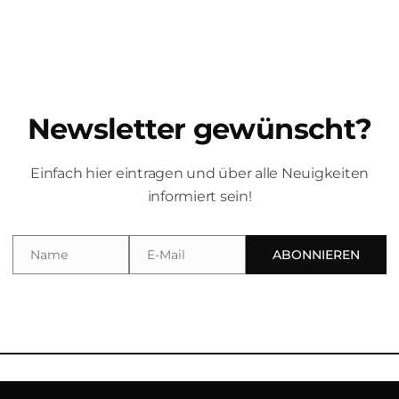
Newsletter gewünscht?
G
Einfach hier eintragen und über alle Neuigkeiten
informiert sein!
 frei. ALLIGATORS OF SWING swingin´the Blues, shakin´the Boo
 Leichtigkeit des Swing mit dem tiefen Gefühl des Blues und d
giert...
Name
E-Mail
ABONNIEREN
Name
Email
igation
Navigation
ome
Home