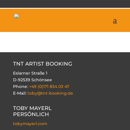
TNT ARTIST BOOKING
Eslarner Straße 1
D-92539 Schönsee
Phone:
+49 (0)171 834 03 47
E-Mail:
toby@tnt-booking.de
TOBY MAYERL
PERSÖNLICH
tobymayerl.com