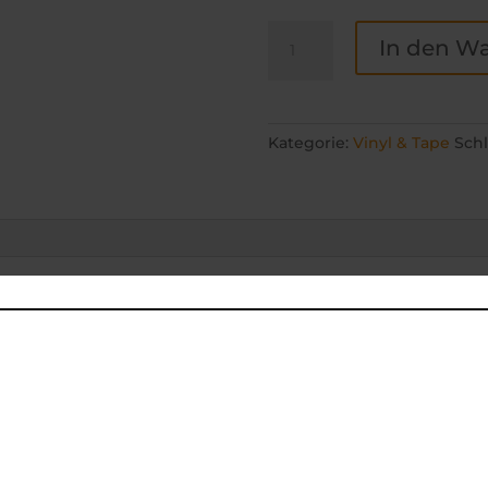
Grand
In den W
Slam
-
Body
Move
Kategorie:
Vinyl & Tape
Sch
12inch
Vinyl
Menge