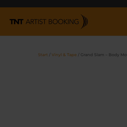
Start
/
Vinyl & Tape
/ Grand Slam – Body Mov