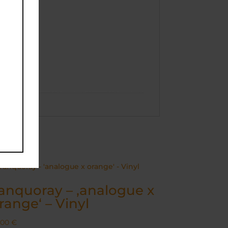
anquoray – ‚analogue x
range‘ – Vinyl
,00
€