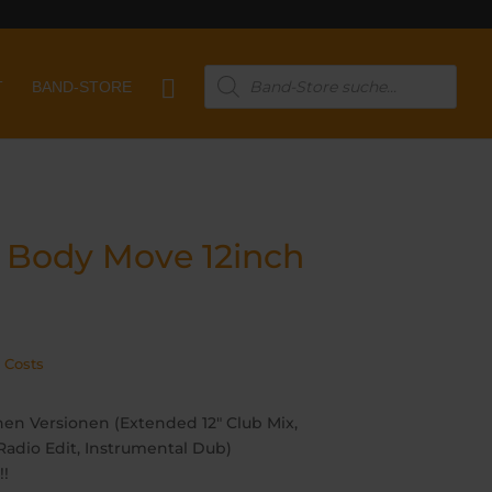
Products

T
BAND-STORE
search
 Body Move 12inch
 Costs
en Versionen (Extended 12″ Club Mix,
 Radio Edit, Instrumental Dub)
!!