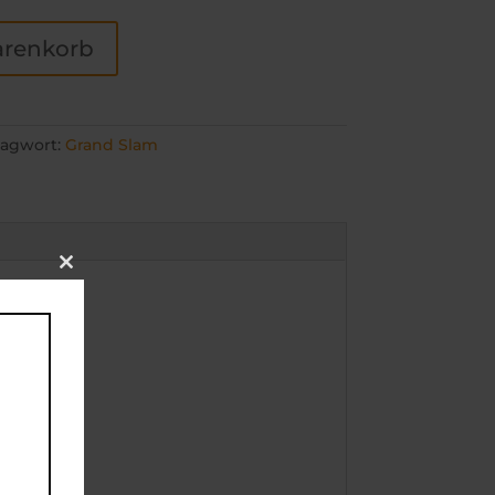
arenkorb
lagwort:
Grand Slam
Close
this
module