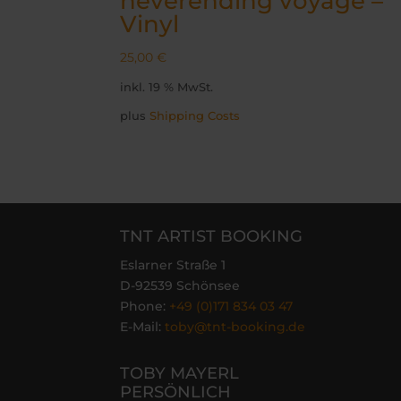
neverending voyage –
Vinyl
25,00
€
inkl. 19 % MwSt.
plus
Shipping Costs
TNT ARTIST BOOKING
Eslarner Straße 1
D-92539 Schönsee
Phone:
+49 (0)171 834 03 47
E-Mail:
toby@tnt-booking.de
TOBY MAYERL
PERSÖNLICH