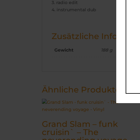
3. radio edit
4. instrumental dub
Zusätzliche Informat
Gewicht
188 g
Ähnliche Produkte
Grand Slam – funk
cruisin` – The