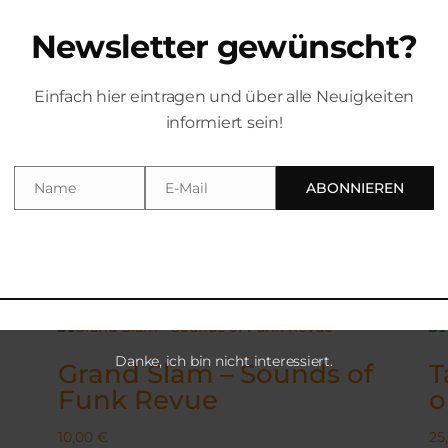
Newsletter gewünscht?
Einfach hier eintragen und über alle Neuigkeiten
ionen
informiert sein!
Name
E-Mail
ABONNIEREN
Name
Email
Danke, ich bin nicht interessiert.
Grand Slam – Sounds of
T
Funk Revue
o
10,00
€
25