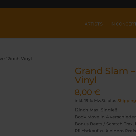
ARTISTS
IN CONCER
e 12inch Vinyl
Grand Slam –
Vinyl
8,00
€
inkl. 19 % MwSt.
plus
Shipping
12inch Maxi Single!!
Body Move in 4 verschieden
Bonus Beats / Scratch Trax,
Pflichtkauf zu kleinem Preis