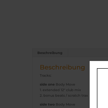
Beschreibung
Beschreibung
Tracks:
side one
Body Move
1. extended 12″ club mix
2. bonus beats / scratch trax
side two
Body Move