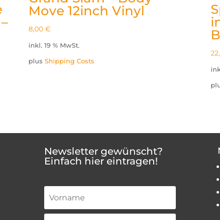
e
S
Move 12inch Vinyl
 –
i
8,00
€
B
inkl. 19 % MwSt.
22
plus
Shipping Costs
in
pl
Newsletter gewünscht?
Einfach hier eintragen!