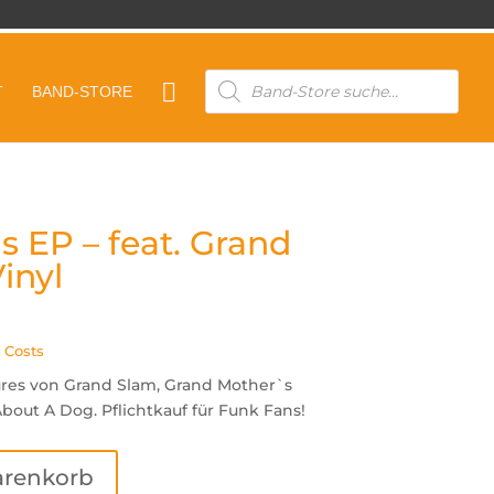
Products

T
BAND-STORE
search
s EP – feat. Grand
inyl
 Costs
ures von Grand Slam, Grand Mother`s
out A Dog. Pflichtkauf für Funk Fans!
arenkorb