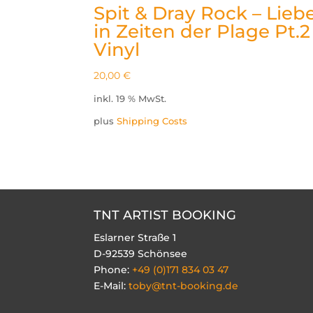
Spit & Dray Rock – Lieb
in Zeiten der Plage Pt.2
Vinyl
20,00
€
inkl. 19 % MwSt.
plus
Shipping Costs
TNT ARTIST BOOKING
Eslarner Straße 1
D-92539 Schönsee
Phone:
+49 (0)171 834 03 47
E-Mail:
toby@tnt-booking.de