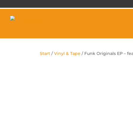
Start
/
Vinyl & Tape
/ Funk Originals EP – fe