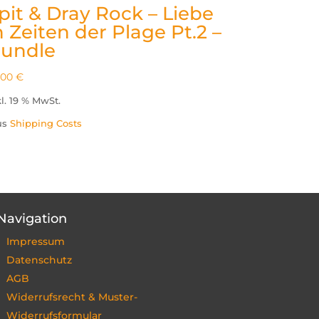
pit & Dray Rock – Liebe
n Zeiten der Plage Pt.2 –
undle
,00
€
kl. 19 % MwSt.
us
Shipping Costs
Navigation
Impressum
Datenschutz
AGB
Widerrufsrecht & Muster-
Widerrufsformular