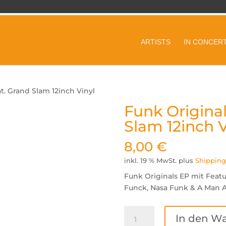
ARTISTS
IN CONCER
at. Grand Slam 12inch Vinyl
Funk Original
Slam 12inch V
8,00
€
inkl. 19 % MwSt.
plus
Shipping
Funk Originals EP mit Feat
Funck, Nasa Funk & A Man Ab
Funk
In den W
Originals