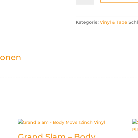
EP
-
feat.
Kategorie:
Vinyl & Tape
Sch
Grand
Slam
12inch
Vinyl
Menge
ionen
Grand Slam – Body