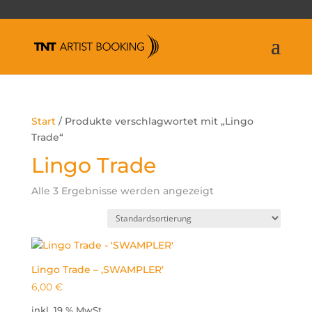
Start
/ Produkte verschlagwortet mit „Lingo
Trade“
Lingo Trade
Alle 3 Ergebnisse werden angezeigt
Lingo Trade – ‚SWAMPLER‘
6,00
€
inkl. 19 % MwSt.