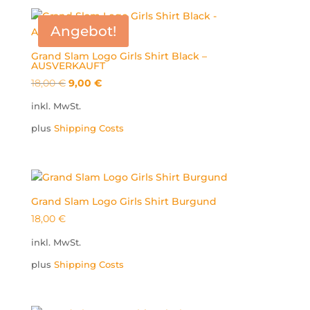
Angebot!
Grand Slam Logo Girls Shirt Black –
AUSVERKAUFT
Ursprünglicher
Aktueller
18,00
€
9,00
€
Preis
Preis
inkl. MwSt.
war:
ist:
plus
Shipping Costs
18,00 €
9,00 €.
Grand Slam Logo Girls Shirt Burgund
18,00
€
inkl. MwSt.
plus
Shipping Costs