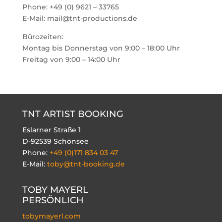
Phone: +49 (0) 9621 – 33765
E-Mail: mail@tnt-productions.de
Bürozeiten:
Montag bis Donnerstag von 9:00 – 18:00 Uhr
Freitag von 9:00 – 14:00 Uhr
TNT ARTIST BOOKING
Eslarner Straße 1
D-92539 Schönsee
Phone:
+49 (0)171 834 03 47
E-Mail:
toby@tnt-booking.de
TOBY MAYERL
PERSÖNLICH
tobymayerl.com