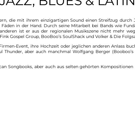
JAZZ, BLUES & LATI
ern, die mit ihrem einzigartigen Sound einen Streifzug durch
 Fäden in der Hand. Durch seine Mitarbeit bei Bands wie Fund
 anderen ist er aus der regionalen Musikszene nicht mehr we
Fink Gospel Group, BooBoo’s SoulShack und Volker & Die Folg
en Firmen-Event, ihre Hochzeit oder jeglichen anderen Anlass bu
oul Thunder, aber auch manchmal Wolfgang Berger (Booboo’s S
can Songbooks, aber auch aus selten gehörten Kompositionen un