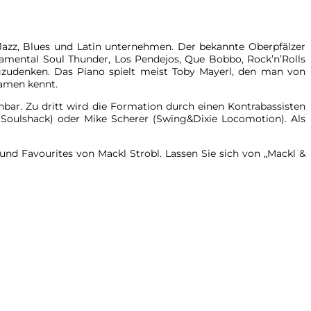
N
 Jazz, Blues und Latin unternehmen. Der bekannte Oberpfälzer
amental Soul Thunder, Los Pendejos, Que Bobbo, Rock’n’Rolls
gzudenken. Das Piano spielt meist Toby Mayerl, den man von
samen kennt.
chbar. Zu dritt wird die Formation durch einen Kontrabassisten
oulshack) oder Mike Scherer (Swing&Dixie Locomotion). Als
d Favourites von Mackl Strobl. Lassen Sie sich von „Mackl &