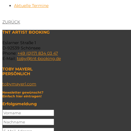
Aktuelle Termine
ZURÜCK
TNT ARTIST BOOKING
Eslarner Straße 1
D-92539 Schönsee
Phone:
+49 (0)171 834 03 47
E-Mail:
toby@tnt-booking.de
TOBY MAYERL
PERSÖNLICH
tobymayerl.com
Newsletter gewünscht?
Einfach hier eintragen!
Erfolgsmeldung