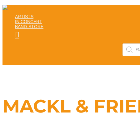
ARTISTS
IN CONCERT
BAND-STORE

Products
search
MACKL & FRI