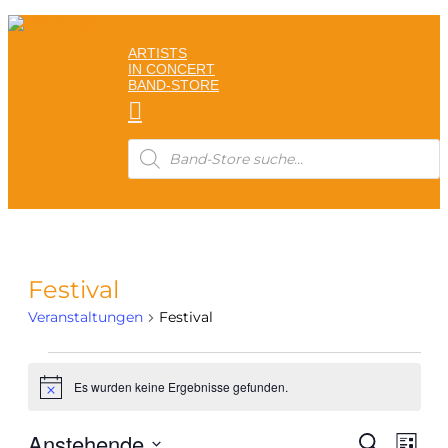
ARTISTS
IN CONCERT
BAND-STORE

Products
search
Festival
Veranstaltungen
Festival
Veranstaltungen
Es wurden keine Ergebnisse gefunden.
Hinweis
Anstehende
Veransta
Veran
Suche