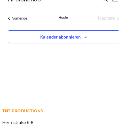
Liste
Ansi
Suche
Datum
Navig
wählen.
und
Heute
Nächste
Veranstaltungen
Vorherige
Ansichte
Veranstal
Navigati
Kalender abonnieren
TNT PRODUCTIONS
Herrnstraße 6-8