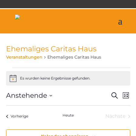
Ehemaliges Caritas Haus
Veranstaltungen
Ehemaliges Caritas Haus
Veranstaltungen
Es wurden keine Ergebnisse gefunden.
Hinweis
Veran
Ve
Anstehende
Suche
Liste
An
Suche
Datum
Na
und
wählen.
Heute
Nächste
Veranstaltungen
Ansich
Vorherige
Veranst
Naviga