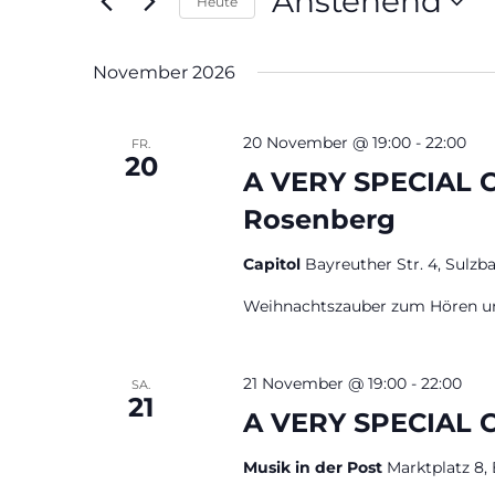
Anstehend
Navigation
nach
Heute
Veranstaltungen
Datum
Schlüsselwort.
wählen.
November 2026
20 November @ 19:00
-
22:00
FR.
20
A VERY SPECIAL C
Rosenberg
Capitol
Bayreuther Str. 4, Sulz
Weihnachtszauber zum Hören u
21 November @ 19:00
-
22:00
SA.
21
A VERY SPECIAL 
Musik in der Post
Marktplatz 8,