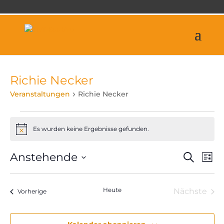
Richie Necker
Veranstaltungen
Richie Necker
Veranstaltungen
Es wurden keine Ergebnisse gefunden.
Hinweis
Veran
Ve
Anstehende
Suche
Liste
An
Suche
Datum
Na
und
wählen.
Heute
Nächste
Veranstaltungen
Ansich
Vorherige
Veranst
Naviga