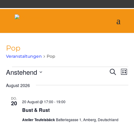
Pop
Veranstaltungen
Pop
Veranstaltungen
Veran
Ve
Anstehend
Suche
Liste
An
Suche
Datum
Na
und
August 2026
wählen.
Ansich
DO.
Naviga
20 August @ 17:00
-
19:00
20
Bust & Rust
Atelier Teufelsbäck
Batteriegasse 1, Amberg, Deutschland