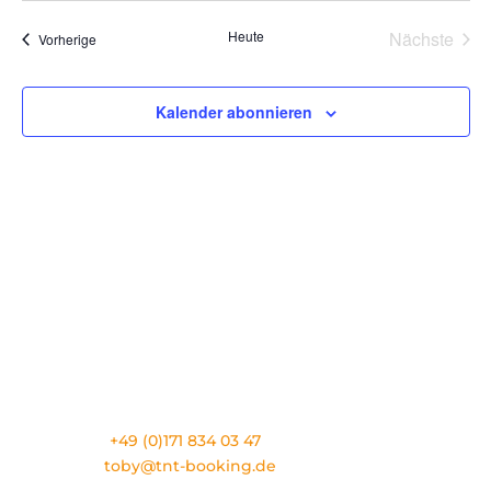
Heute
Nächste
Veranstaltungen
Vorherige
Veransta
Kalender abonnieren
TNT ARTIST BOOKING
Eslarner Straße 1
D-92539 Schönsee
Phone:
+49 (0)171 834 03 47
E-Mail:
toby@tnt-booking.de