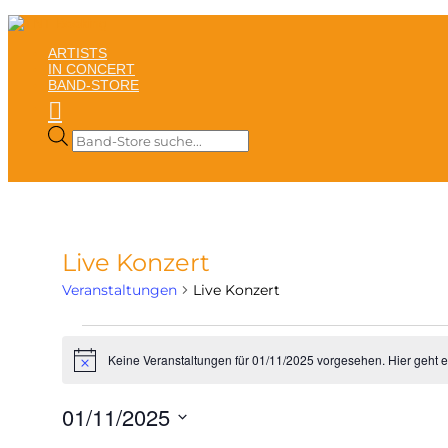
ARTISTS
IN CONCERT
BAND-STORE

Products
search
Live Konzert
Veranstaltungen
Live Konzert
Veranstaltungen
für
Keine Veranstaltungen für 01/11/2025 vorgesehen. Hier geht 
Hinweis
01/11/2025
01/11/2025
Datum