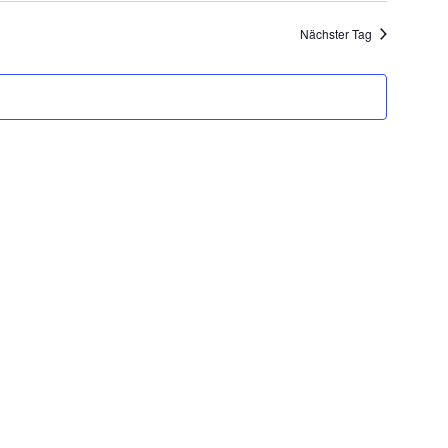
Navigati
und
Nächster Tag
Ansichten,
Navigation