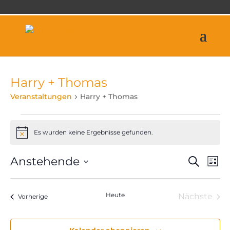
Harry + Thomas
Veranstaltungen
Harry + Thomas
Veranstaltungen
Es wurden keine Ergebnisse gefunden.
Hinweis
Veran
Ve
Anstehende
Suche
Liste
An
Suche
Datum
Na
und
wählen.
Heute
Nächste
Veranstaltungen
Ansich
Vorherige
Veranst
Naviga