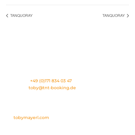
TANQUORAY
TANQUORAY
TNT ARTIST BOOKING
Eslarner Straße 1
D-92539 Schönsee
Phone:
+49 (0)171 834 03 47
E-Mail:
toby@tnt-booking.de
TOBY MAYERL
PERSÖNLICH
tobymayerl.com