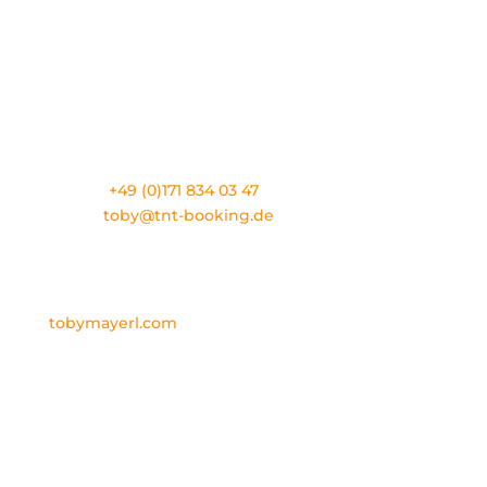
TNT ARTIST BOOKING
Eslarner Straße 1
D-92539 Schönsee
Phone:
+49 (0)171 834 03 47
E-Mail:
toby@tnt-booking.de
TOBY MAYERL
PERSÖNLICH
tobymayerl.com
Newsletter gewünscht?
Einfach hier eintragen!