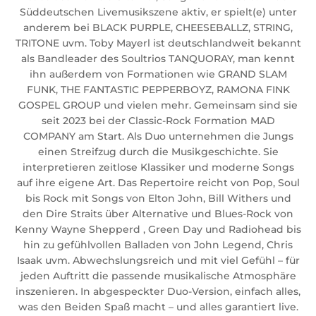
Süddeutschen Livemusikszene aktiv, er spielt(e) unter
anderem bei BLACK PURPLE, CHEESEBALLZ, STRING,
TRITONE uvm. Toby Mayerl ist deutschlandweit bekannt
als Bandleader des Soultrios TANQUORAY, man kennt
ihn außerdem von Formationen wie GRAND SLAM
FUNK, THE FANTASTIC PEPPERBOYZ, RAMONA FINK
GOSPEL GROUP und vielen mehr. Gemeinsam sind sie
seit 2023 bei der Classic-Rock Formation MAD
COMPANY am Start. Als Duo unternehmen die Jungs
einen Streifzug durch die Musikgeschichte. Sie
interpretieren zeitlose Klassiker und moderne Songs
auf ihre eigene Art. Das Repertoire reicht von Pop, Soul
bis Rock mit Songs von Elton John, Bill Withers und
den Dire Straits über Alternative und Blues-Rock von
Kenny Wayne Shepperd , Green Day und Radiohead bis
hin zu gefühlvollen Balladen von John Legend, Chris
Isaak uvm. Abwechslungsreich und mit viel Gefühl – für
jeden Auftritt die passende musikalische Atmosphäre
inszenieren. In abgespeckter Duo-Version, einfach alles,
was den Beiden Spaß macht – und alles garantiert live.